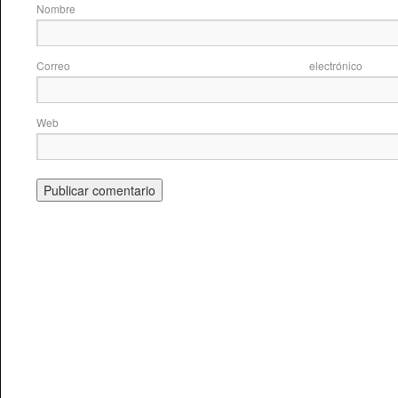
Nom
Correo elec
Web